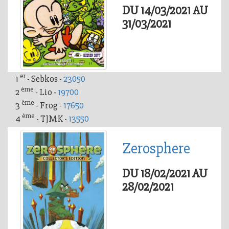
DU 14/03/2021 AU
31/03/2021
er
1
- Sebkos -
23050
ème
2
- Lio -
19700
ème
3
- Frog -
17650
ème
4
- TJMK -
13550
Zerosphere
DU 18/02/2021 AU
28/02/2021