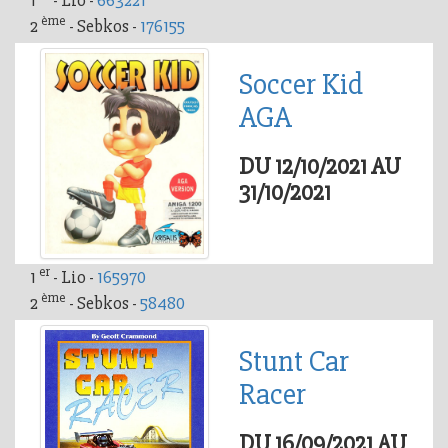
1
- Lio -
663221
ème
2
- Sebkos -
176155
Soccer Kid
AGA
DU 12/10/2021 AU
31/10/2021
er
1
- Lio -
165970
ème
2
- Sebkos -
58480
Stunt Car
Racer
DU 16/09/2021 AU