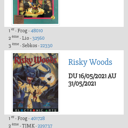
er
1
- Frog -
48010
ème
2
- Lio -
32560
ème
3
- Sebkos -
22330
Risky Woods
DU 16/05/2021 AU
31/05/2021
er
1
- Frog -
401728
ème
2
- TJMK -
229737