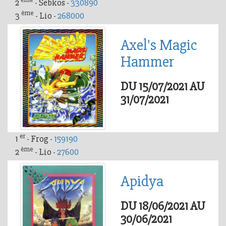
2
- Sebkos -
330890
ème
3
- Lio -
268000
Axel's Magic
Hammer
DU 15/07/2021 AU
31/07/2021
er
1
- Frog -
159190
ème
2
- Lio -
27600
Apidya
DU 18/06/2021 AU
30/06/2021