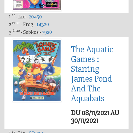
er
1
- Lio -
20450
ème
2
- Frog -
14320
ème
3
- Sebkos -
7920
The Aquatic
Games :
Starring
James Pond
And The
Aquabats
DU 08/11/2021 AU
30/11/2021
er