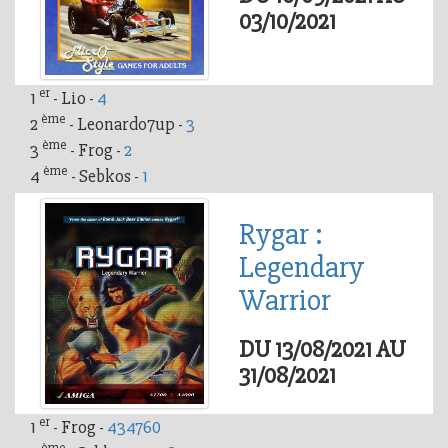
03/10/2021
er
1
- Lio -
4
ème
2
- Leonardo7up -
3
ème
3
- Frog -
2
ème
4
- Sebkos -
1
Rygar :
Legendary
Warrior
DU 13/08/2021 AU
31/08/2021
er
1
- Frog -
434760
ème