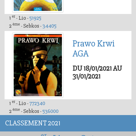
er
1
- Lio -
51925
ème
2
- Sebkos -
34405
Prawo Krwi
AGA
DU 18/01/2021 AU
31/01/2021
er
1
- Lio -
772340
ème
2
- Sebkos -
536000
CLASSEMENT 2021
er