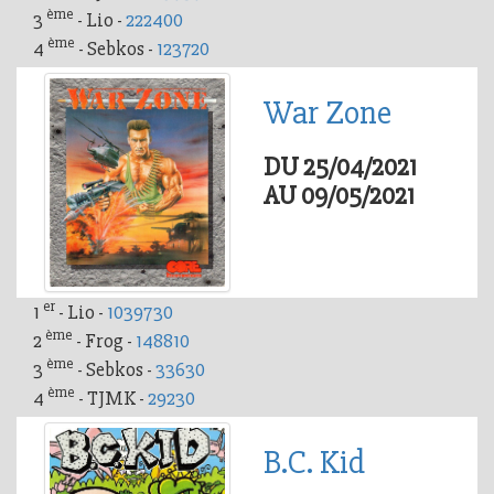
ème
3
- Lio -
222400
ème
4
- Sebkos -
123720
War Zone
DU 25/04/2021
AU 09/05/2021
er
1
- Lio -
1039730
ème
2
- Frog -
148810
ème
3
- Sebkos -
33630
ème
4
- TJMK -
29230
B.C. Kid