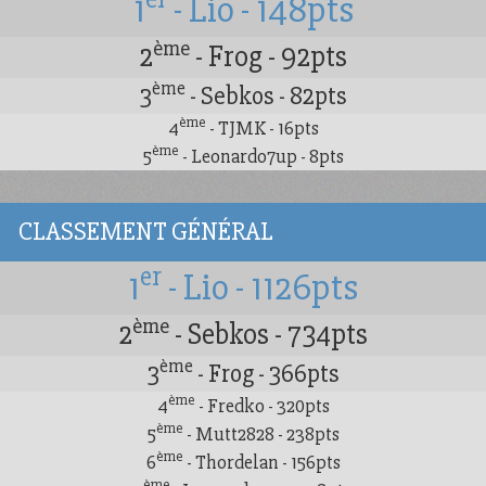
1
- Lio - 148pts
ème
2
- Frog - 92pts
ème
3
- Sebkos - 82pts
ème
4
- TJMK - 16pts
ème
5
- Leonardo7up - 8pts
CLASSEMENT GÉNÉRAL
er
1
- Lio - 1126pts
ème
2
- Sebkos - 734pts
ème
3
- Frog - 366pts
ème
4
- Fredko - 320pts
ème
5
- Mutt2828 - 238pts
ème
6
- Thordelan - 156pts
ème