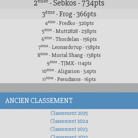
ème
2
- Sebkos - 734pts
ème
3
- Frog - 366pts
ème
4
- Fredko - 320pts
ème
5
- Mutt2828 - 238pts
ème
6
- Thordelan - 156pts
ème
7
- Leonardo7up - 138pts
ème
8
- Mortal Shang - 138pts
ème
9
- TJMK - 114pts
ème
10
- Aligarion - 34pts
ème
11
- Pseudaxos - 16pts
ANCIEN CLASSEMENT
Classement 2025
Classement 2024
Classement 2023
Classement 2022