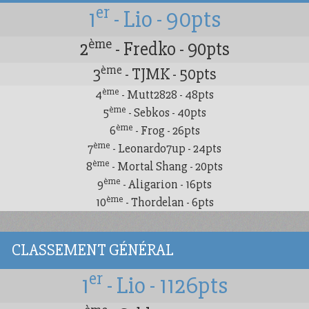
er
1
- Lio - 90pts
ème
2
- Fredko - 90pts
ème
3
- TJMK - 50pts
ème
4
- Mutt2828 - 48pts
ème
5
- Sebkos - 40pts
ème
6
- Frog - 26pts
ème
7
- Leonardo7up - 24pts
ème
8
- Mortal Shang - 20pts
ème
9
- Aligarion - 16pts
ème
10
- Thordelan - 6pts
CLASSEMENT GÉNÉRAL
er
1
- Lio - 1126pts