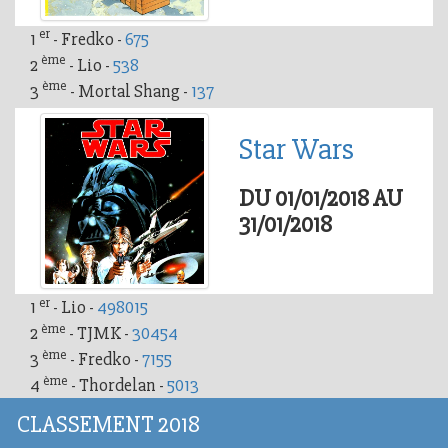
er
1
- Fredko -
675
ème
2
- Lio -
538
ème
3
- Mortal Shang -
137
Star Wars
DU 01/01/2018 AU
31/01/2018
er
1
- Lio -
498015
ème
2
- TJMK -
30454
ème
3
- Fredko -
7155
ème
4
- Thordelan -
5013
CLASSEMENT 2018