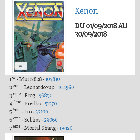
Xenon
DU 01/09/2018 AU
30/09/2018
er
1
- Mutt2828 -
107810
ème
2
- Leonardo7up -
104560
ème
3
- Frog -
56890
ème
4
- Fredko -
51270
ème
5
- Lio -
32100
ème
6
- Sebkos -
29060
ème
7
- Mortal Shang -
19420