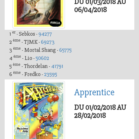
DU 01/03/2018 AU
06/04/2018
er
1
- Sebkos -
94277
ème
2
- TJMK -
69273
ème
3
- Mortal Shang -
65775
ème
4
- Lio -
50602
ème
5
- Thordelan -
41791
ème
6
- Fredko -
23595
Apprentice
DU 01/02/2018 AU
28/02/2018