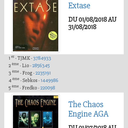
Extase
DU 01/08/2018 AU
31/08/2018
er
1
- TJMK -
3784933
ème
2
- Lio -
2856345
ème
3
- Frog -
2235191
ème
4
- Sebkos -
1449986
ème
5
- Fredko -
220098
The Chaos
Engine AGA
DU 01/07/2018 AU