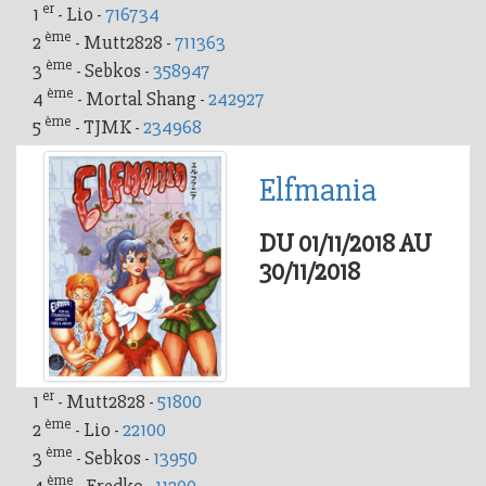
er
1
- Lio -
716734
ème
2
- Mutt2828 -
711363
ème
3
- Sebkos -
358947
ème
4
- Mortal Shang -
242927
ème
5
- TJMK -
234968
Elfmania
DU 01/11/2018 AU
30/11/2018
er
1
- Mutt2828 -
51800
ème
2
- Lio -
22100
ème
3
- Sebkos -
13950
ème