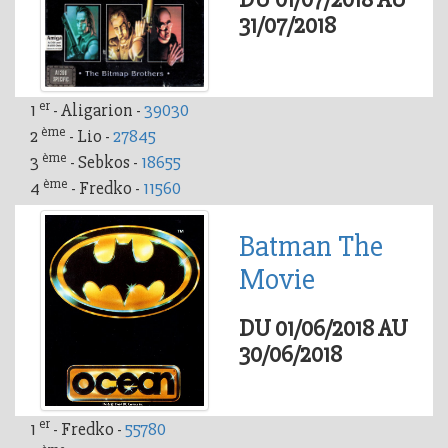
31/07/2018
er
1
- Aligarion -
39030
ème
2
- Lio -
27845
ème
3
- Sebkos -
18655
ème
4
- Fredko -
11560
Batman The
Movie
DU 01/06/2018 AU
30/06/2018
er
1
- Fredko -
55780