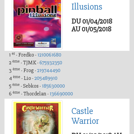
Illusions
DU 01/04/2018
AU 01/05/2018
er
1
- Fredko -
1210061680
ème
2
- TJMK -
675932350
ème
3
- Frog -
219744490
ème
4
- Lio -
205489910
ème
5
- Sebkos -
185630000
ème
6
- Thordelan -
136690000
Castle
Warrior