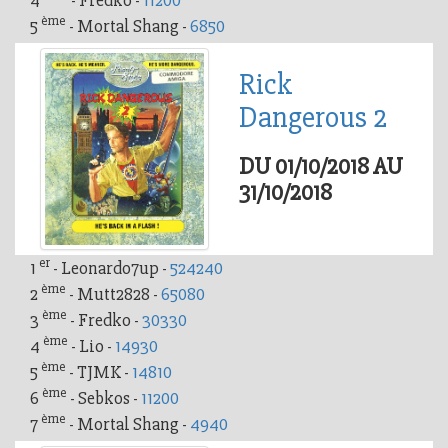
4
- Fredko -
11200
ème
5
- Mortal Shang -
6850
Rick
Dangerous 2
DU 01/10/2018 AU
31/10/2018
er
1
- Leonardo7up -
524240
ème
2
- Mutt2828 -
65080
ème
3
- Fredko -
30330
ème
4
- Lio -
14930
ème
5
- TJMK -
14810
ème
6
- Sebkos -
11200
ème
7
- Mortal Shang -
4940