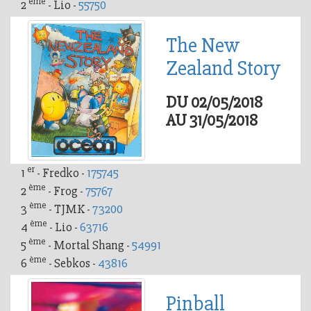
ème
2
- Lio -
55750
The New
Zealand Story
DU 02/05/2018
AU 31/05/2018
er
1
- Fredko -
175745
ème
2
- Frog -
75767
ème
3
- TJMK -
73200
ème
4
- Lio -
63716
ème
5
- Mortal Shang -
54991
ème
6
- Sebkos -
43816
Pinball