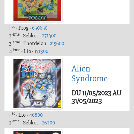
er
1
- Frog -
650650
ème
2
- Sebkos -
271300
ème
3
- Thordelan -
215600
ème
4
- Lio -
171300
Alien
Syndrome
DU 11/05/2023 AU
31/05/2023
er
1
- Lio -
46800
ème
2
- Sebkos -
26300