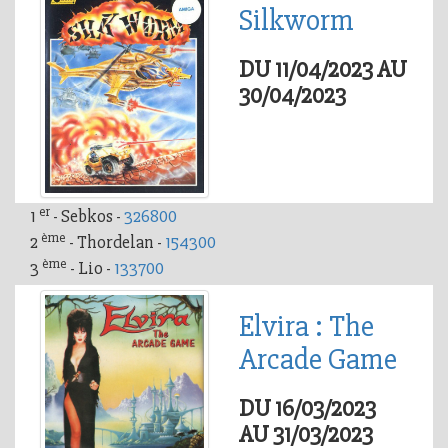
Silkworm
DU 11/04/2023 AU
30/04/2023
er
1
- Sebkos -
326800
ème
2
- Thordelan -
154300
ème
3
- Lio -
133700
Elvira : The
Arcade Game
DU 16/03/2023
AU 31/03/2023