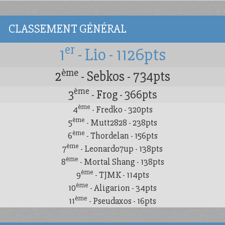
CLASSEMENT GÉNÉRAL
er
1
- Lio - 1126pts
ème
2
- Sebkos - 734pts
ème
3
- Frog - 366pts
ème
4
- Fredko - 320pts
ème
5
- Mutt2828 - 238pts
ème
6
- Thordelan - 156pts
ème
7
- Leonardo7up - 138pts
ème
8
- Mortal Shang - 138pts
ème
9
- TJMK - 114pts
ème
10
- Aligarion - 34pts
ème
11
- Pseudaxos - 16pts