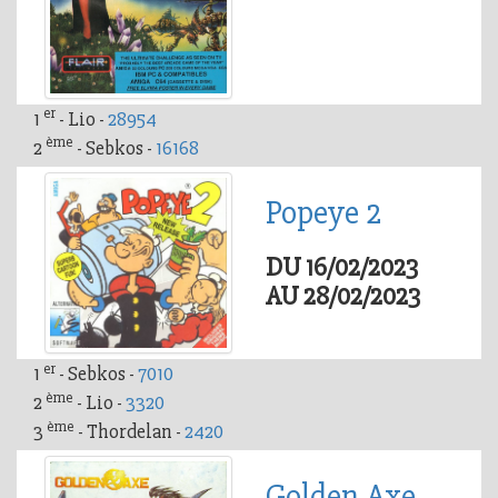
er
1
- Lio -
28954
ème
2
- Sebkos -
16168
Popeye 2
DU 16/02/2023
AU 28/02/2023
er
1
- Sebkos -
7010
ème
2
- Lio -
3320
ème
3
- Thordelan -
2420
Golden Axe