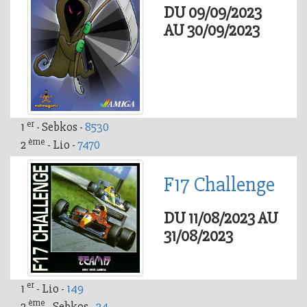
DU 09/09/2023
AU 30/09/2023
er
1
- Sebkos -
8530
ème
2
- Lio -
7470
F17 Challenge
DU 11/08/2023 AU
31/08/2023
er
1
- Lio -
149
ème
2
- Sebkos -
24