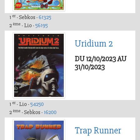
er
1
- Sebkos -
61325
ème
2
- Lio -
56195
Uridium 2
DU 12/10/2023 AU
31/10/2023
er
1
- Lio -
54250
ème
2
- Sebkos -
16200
Trap Runner