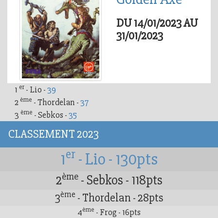
DU 14/01/2023 AU
31/01/2023
er
1
- Lio -
39
ème
2
- Thordelan -
37
ème
3
- Sebkos -
35
CLASSEMENT 2023
er
1
- Lio - 130pts
ème
2
- Sebkos - 118pts
ème
3
- Thordelan - 28pts
ème
4
- Frog - 16pts