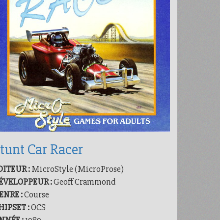
tunt Car Racer
DITEUR :
MicroStyle (MicroProse)
ÉVELOPPEUR :
Geoff Crammond
ENRE :
Course
HIPSET :
OCS
NNÉE :
1989