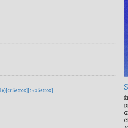
S
e)[cr Setrox][t +2 Setrox]
É
D
G
C
A