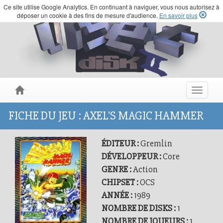
Ce site utilise Google Analytics. En continuant à naviguer, vous nous autorisez à
déposer un cookie à des fins de mesure d'audience.
En savoir plus
Toggle
navigat
FICHE DU JEU : AXEL'S MAGIC HAMMER
ÉDITEUR :
Gremlin
DÉVELOPPEUR :
Core
GENRE :
Action
CHIPSET :
OCS
ANNÉE :
1989
NOMBRE DE DISKS :
1
NOMBRE DE JOUEURS :
1