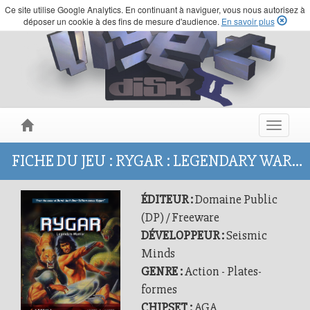
Ce site utilise Google Analytics. En continuant à naviguer, vous nous autorisez à
déposer un cookie à des fins de mesure d'audience.
En savoir plus
Toggle
navigat
FICHE DU JEU : RYGAR : LEGENDARY WARRIOR
ÉDITEUR :
Domaine Public
(DP) / Freeware
DÉVELOPPEUR :
Seismic
Minds
GENRE :
Action - Plates-
formes
CHIPSET :
AGA