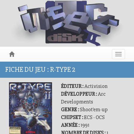
Toggle
navigat
FICHE DU JEU : R-TYPE 2
ÉDITEUR :
Activision
DÉVELOPPEUR :
Arc
Developments
GENRE :
Shoot'em-up
CHIPSET :
ECS - OCS
ANNÉE :
1991
NOMBRE DE DISKS :
1