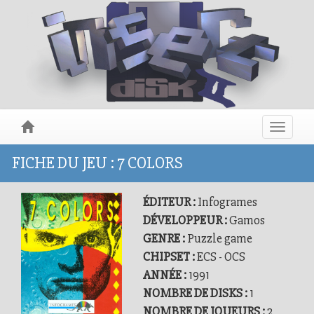
Toggle
navigat
FICHE DU JEU : 7 COLORS
ÉDITEUR :
Infogrames
DÉVELOPPEUR :
Gamos
GENRE :
Puzzle game
CHIPSET :
ECS - OCS
ANNÉE :
1991
NOMBRE DE DISKS :
1
NOMBRE DE JOUEURS :
2