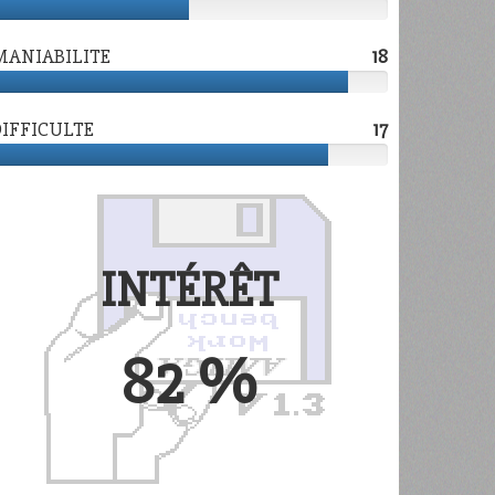
10
MANIABILITE
18
18
DIFFICULTE
17
17
INTÉRÊT
82 %