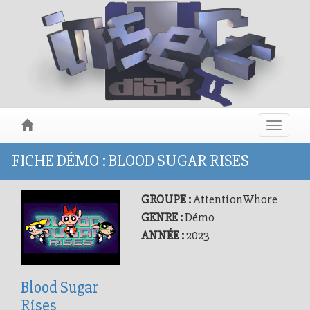
Toggle
navigat
FICHE DÉMO : BLOOD SUGAR RISES
GROUPE :
AttentionWhore
GENRE :
Démo
ANNÉE :
2023
Blood Sugar
Rises