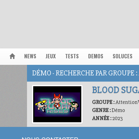
NEWS
JEUX
TESTS
DEMOS
SOLUCES
DÉMO - RECHERCHE PAR GROUPE 
BLOOD SUG
GROUPE :
Attentio
GENRE :
Démo
ANNÉE :
2023