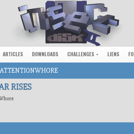
ARTICLES
DOWNLOADS
CHALLENGES
LIENS
F
: ATTENTIONWHORE
AR RISES
nWhore