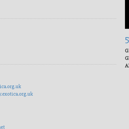
G
G
A
ica.org.uk
y.exotica.org.uk
net