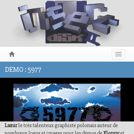
Toggle
navigat
DEMO : 5977
Lazur
le très talenteux graphiste polonais auteur de
nombreux logos et images pour les démos de
Floppy
et