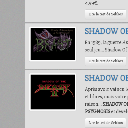
4.99€.
Lire le test de Sebkos
SHADOW OF
En 1989, la guerre
Am
seul jeu… Shadow Of
Lire le test de Sebkos
SHADOW OF
Après avoir vaincu l
et libres, mais votre
raison…
SHADOW OF
PSYGNOSIS
et déve
Lire le test de Sebkos