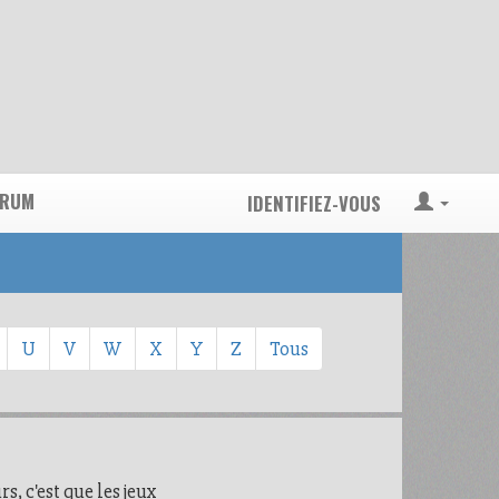
ORUM
IDENTIFIEZ-VOUS
U
V
W
X
Y
Z
Tous
, c'est que les jeux