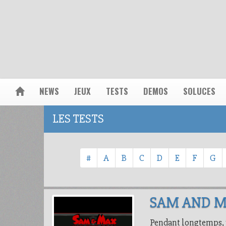
NEWS
JEUX
TESTS
DEMOS
SOLUCES
LES TESTS
#
A
B
C
D
E
F
G
SAM AND MA
Pendant longtemps, un