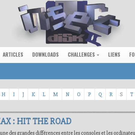
ARTICLES
DOWNLOADS
CHALLENGES
LIENS
F
H
I
J
K
L
M
N
O
P
Q
R
S
T
X : HIT THE ROAD
e des grandes différences entre les consoles et les ordinateurs