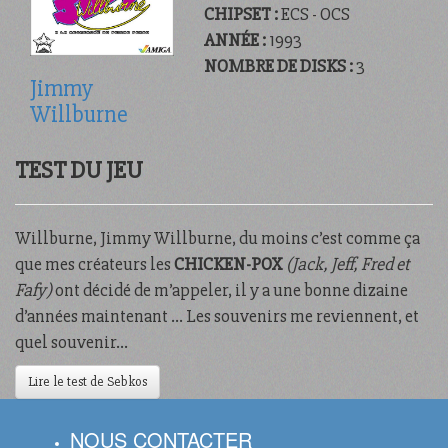
CHIPSET :
ECS - OCS
ANNÉE :
1993
NOMBRE DE DISKS :
3
Jimmy
Willburne
TEST DU JEU
Willburne, Jimmy Willburne, du moins c’est comme ça
que mes créateurs les
CHICKEN-POX
(Jack, Jeff, Fred et
Fafy)
ont décidé de m’appeler, il y a une bonne dizaine
d’années maintenant … Les souvenirs me reviennent, et
quel souvenir…
Lire le test de Sebkos
NOUS CONTACTER