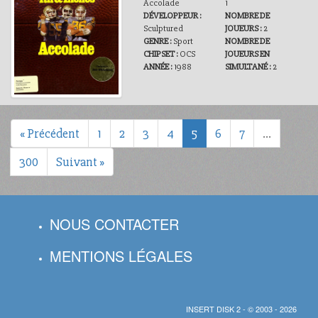
Accolade
1
DÉVELOPPEUR :
NOMBRE DE
Sculptured
JOUEURS :
2
GENRE :
Sport
NOMBRE DE
CHIPSET :
OCS
JOUEURS EN
ANNÉE :
1988
SIMULTANÉ :
2
« Précédent
1
2
3
4
5
6
7
…
300
Suivant »
NOUS CONTACTER
MENTIONS LÉGALES
INSERT DISK 2 - © 2003 - 2026