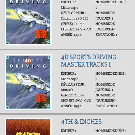
ÉDITEUR :
NOMBRE DE DISKS :
Mindscape
2
DÉVELOPPEUR :
NOMBRE DE
Distinctive (D.S.I.)
JOUEURS :
1
GENRE :
Course
NOMBRE DE
CHIPSET :
ECS - OCS
JOUEURS EN
ANNÉE :
1992
SIMULTANÉ :
1
4D SPORTS DRIVING
MASTER TRACKS I
ÉDITEUR :
NOMBRE DE DISKS :
Mindscape
1
DÉVELOPPEUR :
NOMBRE DE
Bitmask
JOUEURS :
1
GENRE :
Course
NOMBRE DE
CHIPSET :
ECS - OCS
JOUEURS EN
ANNÉE :
1992
SIMULTANÉ :
1
4TH & INCHES
ÉDITEUR :
NOMBRE DE DISKS :