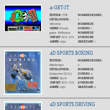
4-GET-IT
ÉDITEUR :
TTR
NOMBRE DE DISKS :
DÉVELOPPEUR :
1
Silverfox
NOMBRE DE
GENRE :
Puzzle
JOUEURS :
1
game - Réflexion
NOMBRE DE
CHIPSET :
ECS - OCS
JOUEURS EN
ANNÉE :
1992
SIMULTANÉ :
1
4D SPORTS BOXING
ÉDITEUR :
NOMBRE DE DISKS :
Mindscape
2
DÉVELOPPEUR :
NOMBRE DE
Distinctive (D.S.I.)
JOUEURS :
2
GENRE :
Sport
NOMBRE DE
CHIPSET :
ECS - OCS
JOUEURS EN
ANNÉE :
1991
SIMULTANÉ :
2
4D SPORTS DRIVING