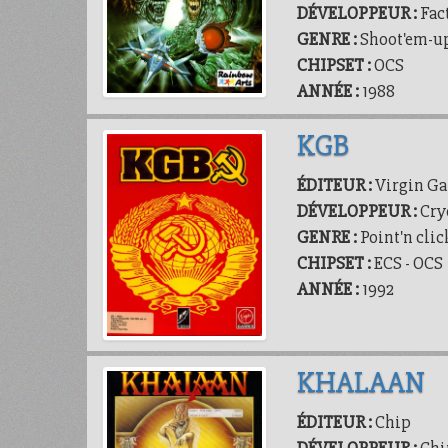
DÉVELOPPEUR :
Fac
GENRE :
Shoot'em-u
CHIPSET :
OCS
ANNÉE :
1988
KGB
ÉDITEUR :
Virgin G
DÉVELOPPEUR :
Cry
GENRE :
Point'n clic
CHIPSET :
ECS - OCS
ANNÉE :
1992
KHALAAN
ÉDITEUR :
Chip
DÉVELOPPEUR :
Chi