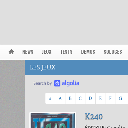
NEWS
JEUX
TESTS
DEMOS
SOLUCES
LES JEUX
#
A
B
C
D
E
F
G
K240
ÉDITEUR :
Gremlin