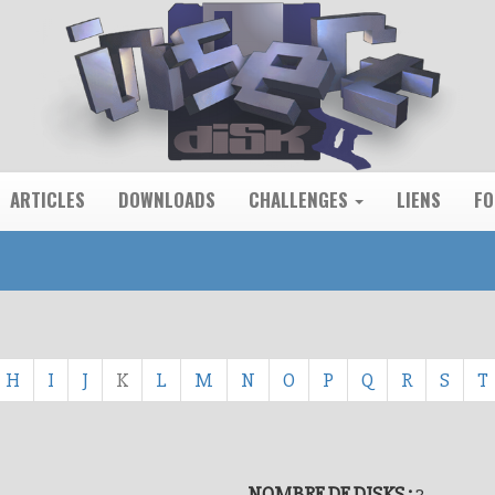
ARTICLES
DOWNLOADS
CHALLENGES
LIENS
F
H
I
J
K
L
M
N
O
P
Q
R
S
T
NOMBRE DE DISKS :
3