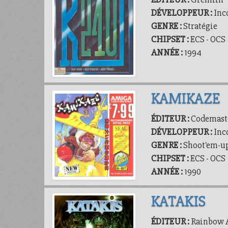
DÉVELOPPEUR :
Inc
GENRE :
Stratégie
CHIPSET :
ECS - OCS
ANNÉE :
1994
KAMIKAZE
ÉDITEUR :
Codemast
DÉVELOPPEUR :
Inc
GENRE :
Shoot'em-u
CHIPSET :
ECS - OCS
ANNÉE :
1990
KATAKIS
ÉDITEUR :
Rainbow A