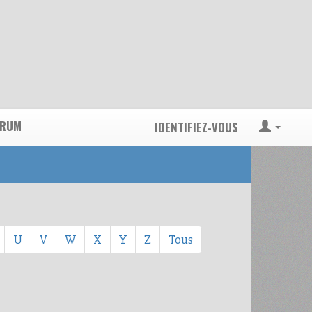
ORUM
IDENTIFIEZ-VOUS
U
V
W
X
Y
Z
Tous