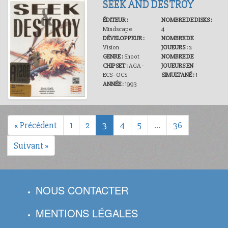
SEEK AND DESTROY
ÉDITEUR :
NOMBRE DE DISKS :
Mindscape
4
DÉVELOPPEUR :
NOMBRE DE
Vision
JOUEURS :
2
GENRE :
Shoot
NOMBRE DE
CHIPSET :
AGA -
JOUEURS EN
ECS - OCS
SIMULTANÉ :
1
ANNÉE :
1993
« Précédent
1
2
3
4
5
…
36
Suivant »
NOUS CONTACTER
MENTIONS LÉGALES