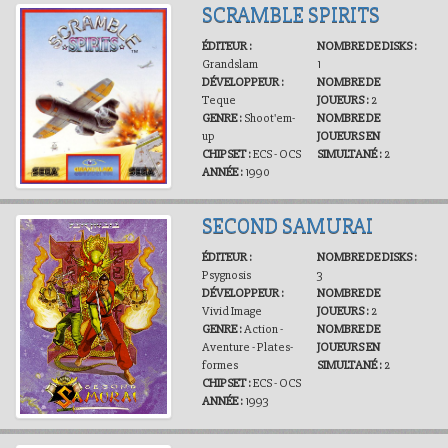
SCRAMBLE SPIRITS
ÉDITEUR :
NOMBRE DE DISKS :
Grandslam
1
DÉVELOPPEUR :
NOMBRE DE
Teque
JOUEURS :
2
GENRE :
Shoot'em-
NOMBRE DE
up
JOUEURS EN
CHIPSET :
ECS - OCS
SIMULTANÉ :
2
ANNÉE :
1990
SECOND SAMURAI
ÉDITEUR :
NOMBRE DE DISKS :
Psygnosis
3
DÉVELOPPEUR :
NOMBRE DE
Vivid Image
JOUEURS :
2
GENRE :
Action -
NOMBRE DE
Aventure - Plates-
JOUEURS EN
formes
SIMULTANÉ :
2
CHIPSET :
ECS - OCS
ANNÉE :
1993