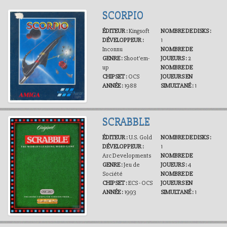
SCORPIO
ÉDITEUR :
Kingsoft
NOMBRE DE DISKS :
DÉVELOPPEUR :
1
Inconnu
NOMBRE DE
GENRE :
Shoot'em-
JOUEURS :
2
up
NOMBRE DE
CHIPSET :
OCS
JOUEURS EN
ANNÉE :
1988
SIMULTANÉ :
1
SCRABBLE
ÉDITEUR :
U.S. Gold
NOMBRE DE DISKS :
DÉVELOPPEUR :
1
Arc Developments
NOMBRE DE
GENRE :
Jeu de
JOUEURS :
4
Société
NOMBRE DE
CHIPSET :
ECS - OCS
JOUEURS EN
ANNÉE :
1993
SIMULTANÉ :
1