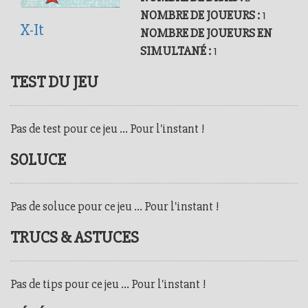
NOMBRE DE JOUEURS :
1
X-It
NOMBRE DE JOUEURS EN
SIMULTANÉ :
1
TEST DU JEU
Pas de test pour ce jeu ... Pour l'instant !
SOLUCE
Pas de soluce pour ce jeu ... Pour l'instant !
TRUCS & ASTUCES
Pas de tips pour ce jeu ... Pour l'instant !