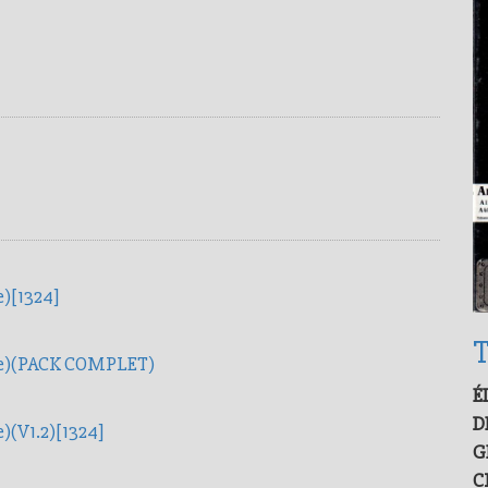
)[1324]
T
de)(PACK COMPLET)
É
D
)(V1.2)[1324]
G
C