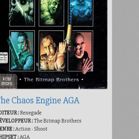
he Chaos Engine AGA
DITEUR :
Renegade
ÉVELOPPEUR :
The Bitmap Brothers
ENRE :
Action - Shoot
HIPSET :
AGA