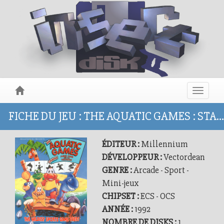
Toggle
navigat
FICHE DU JEU : THE AQUATIC GAMES : STARRING JAMES POND AND THE AQUABATS
ÉDITEUR :
Millennium
DÉVELOPPEUR :
Vectordean
GENRE :
Arcade - Sport -
Mini-jeux
CHIPSET :
ECS - OCS
ANNÉE :
1992
NOMBRE DE DISKS :
1