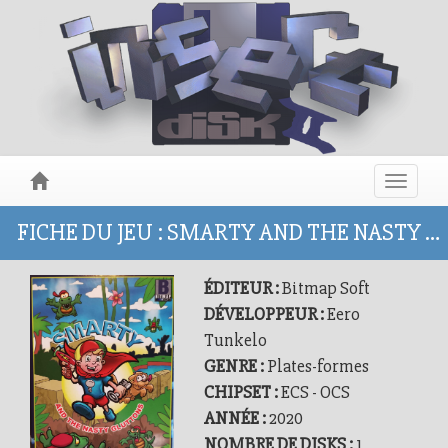
Toggle
navigat
FICHE DU JEU : SMARTY AND THE NASTY GLUTTONS
ÉDITEUR :
Bitmap Soft
DÉVELOPPEUR :
Eero
Tunkelo
GENRE :
Plates-formes
CHIPSET :
ECS - OCS
ANNÉE :
2020
NOMBRE DE DISKS :
1