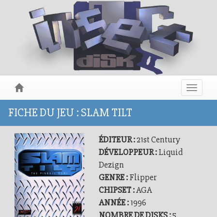
Toggle
navigat
FICHE DU JEU : SLAM TILT
ÉDITEUR :
21st Century
DÉVELOPPEUR :
Liquid
Dezign
GENRE :
Flipper
CHIPSET :
AGA
ANNÉE :
1996
NOMBRE DE DISKS :
5