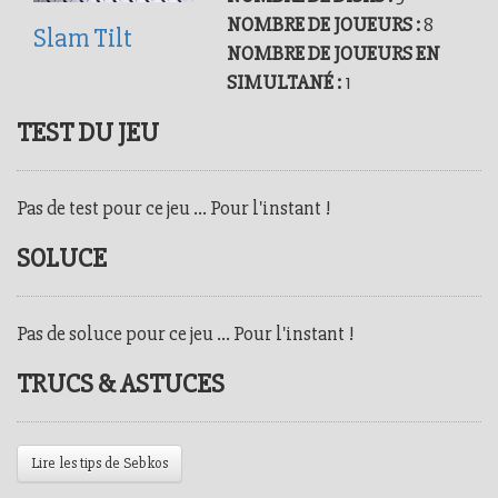
NOMBRE DE JOUEURS :
8
Slam Tilt
NOMBRE DE JOUEURS EN
SIMULTANÉ :
1
TEST DU JEU
Pas de test pour ce jeu ... Pour l'instant !
SOLUCE
Pas de soluce pour ce jeu ... Pour l'instant !
TRUCS & ASTUCES
Lire les tips de Sebkos