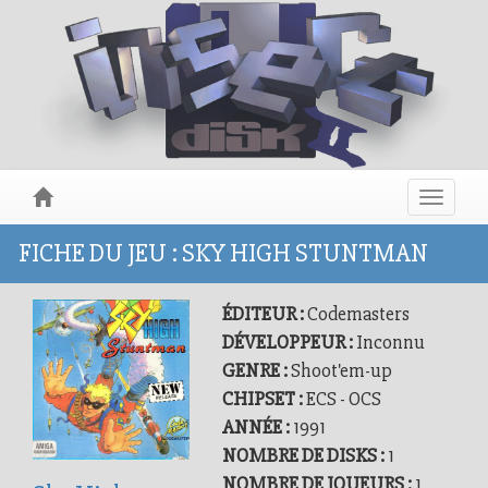
Toggle
navigat
FICHE DU JEU : SKY HIGH STUNTMAN
ÉDITEUR :
Codemasters
DÉVELOPPEUR :
Inconnu
GENRE :
Shoot'em-up
CHIPSET :
ECS - OCS
ANNÉE :
1991
NOMBRE DE DISKS :
1
NOMBRE DE JOUEURS :
1