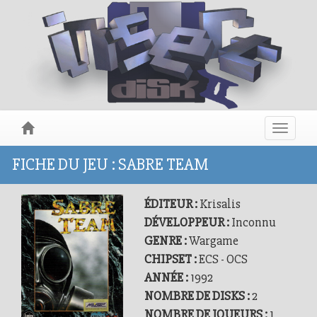
Toggle
navigat
FICHE DU JEU : SABRE TEAM
ÉDITEUR :
Krisalis
DÉVELOPPEUR :
Inconnu
GENRE :
Wargame
CHIPSET :
ECS - OCS
ANNÉE :
1992
NOMBRE DE DISKS :
2
NOMBRE DE JOUEURS :
1