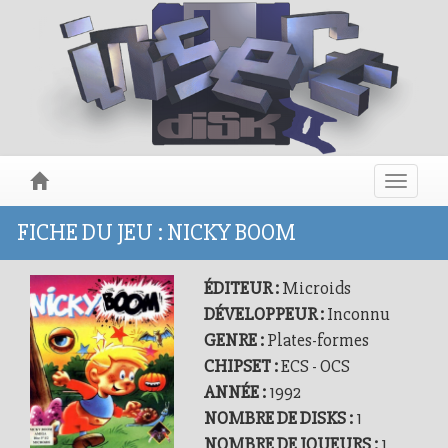
Toggle
navigat
FICHE DU JEU : NICKY BOOM
ÉDITEUR :
Microids
DÉVELOPPEUR :
Inconnu
GENRE :
Plates-formes
CHIPSET :
ECS - OCS
ANNÉE :
1992
NOMBRE DE DISKS :
1
NOMBRE DE JOUEURS :
1