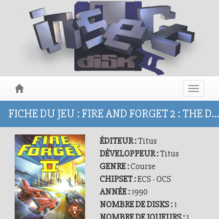
Toggle
navigat
FICHE DU JEU : FIRE AND FORGET 2 : THE DEATH CONVOY
ÉDITEUR :
Titus
DÉVELOPPEUR :
Titus
GENRE :
Course
CHIPSET :
ECS - OCS
ANNÉE :
1990
NOMBRE DE DISKS :
1
NOMBRE DE JOUEURS :
1