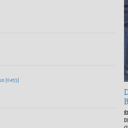
un [0453]
D
É
D
G