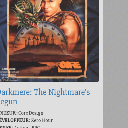
arkmere: The Nightmare's
Begun
DITEUR :
Core Design
ÉVELOPPEUR :
Zero Hour
ENRE :
Action - RPG