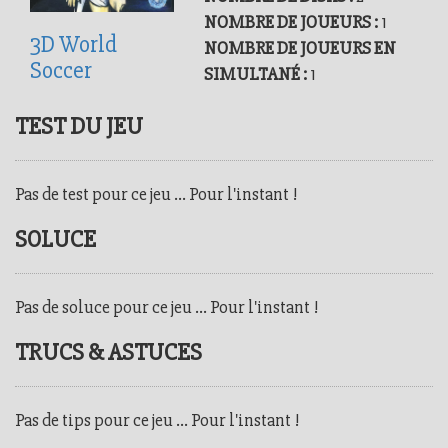
NOMBRE DE JOUEURS :
1
3D World
NOMBRE DE JOUEURS EN
Soccer
SIMULTANÉ :
1
TEST DU JEU
Pas de test pour ce jeu ... Pour l'instant !
SOLUCE
Pas de soluce pour ce jeu ... Pour l'instant !
TRUCS & ASTUCES
Pas de tips pour ce jeu ... Pour l'instant !