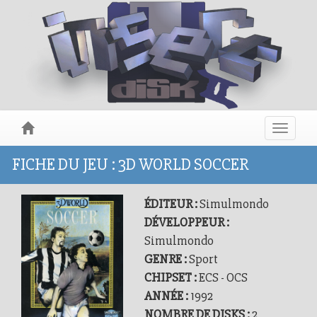
Toggle
navigat
FICHE DU JEU : 3D WORLD SOCCER
ÉDITEUR :
Simulmondo
DÉVELOPPEUR :
Simulmondo
GENRE :
Sport
CHIPSET :
ECS - OCS
ANNÉE :
1992
NOMBRE DE DISKS :
2