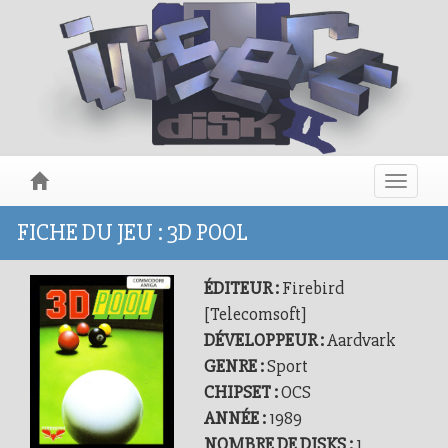
Toggle
navigat
FICHE DU JEU : 3D POOL
ÉDITEUR :
Firebird
[Telecomsoft]
DÉVELOPPEUR :
Aardvark
GENRE :
Sport
CHIPSET :
OCS
ANNÉE :
1989
NOMBRE DE DISKS :
1