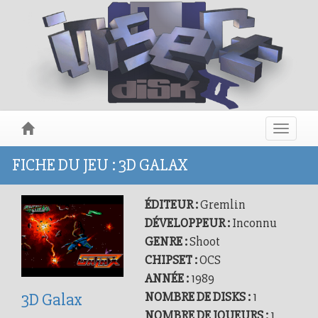
Toggle
navigat
FICHE DU JEU : 3D GALAX
ÉDITEUR :
Gremlin
DÉVELOPPEUR :
Inconnu
GENRE :
Shoot
CHIPSET :
OCS
ANNÉE :
1989
NOMBRE DE DISKS :
1
3D Galax
NOMBRE DE JOUEURS :
1