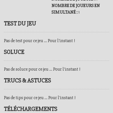
NOMBRE DE JOUEURS EN
SIMULTANÉ :
1
TEST DU JEU
Pas de test pour ce jeu ... Pour l'instant !
SOLUCE
Pas de soluce pour ce jeu ... Pour l'instant !
TRUCS & ASTUCES
Pas de tips pour ce jeu ... Pour l'instant !
TÉLÉCHARGEMENTS