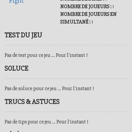
Fight
NOMBRE DE JOUEURS :
1
NOMBRE DE JOUEURS EN
SIMULTANÉ :
1
TEST DU JEU
Pas de test pour ce jeu ... Pour l'instant !
SOLUCE
Pas de soluce pour ce jeu ... Pour l'instant !
TRUCS & ASTUCES
Pas de tips pour ce jeu ... Pour l'instant !