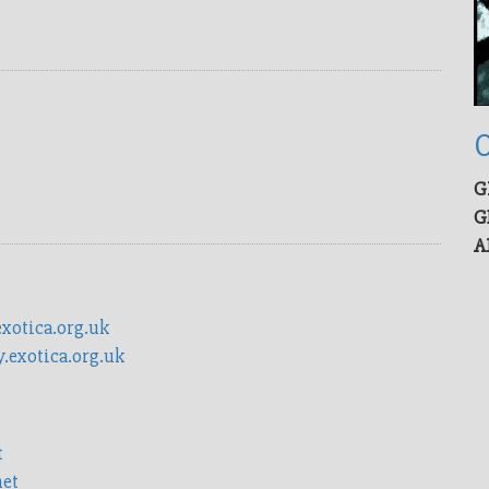
G
G
A
exotica.org.uk
y.exotica.org.uk
t
net