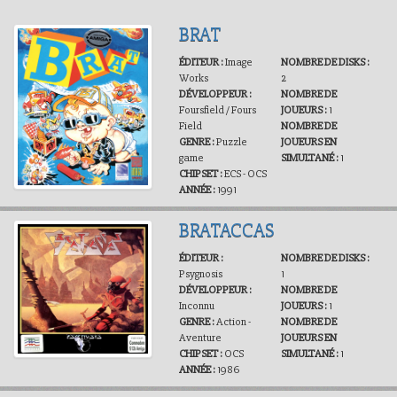
BRAT
ÉDITEUR :
Image
NOMBRE DE DISKS :
Works
2
DÉVELOPPEUR :
NOMBRE DE
Foursfield / Fours
JOUEURS :
1
Field
NOMBRE DE
GENRE :
Puzzle
JOUEURS EN
game
SIMULTANÉ :
1
CHIPSET :
ECS - OCS
ANNÉE :
1991
BRATACCAS
ÉDITEUR :
NOMBRE DE DISKS :
Psygnosis
1
DÉVELOPPEUR :
NOMBRE DE
Inconnu
JOUEURS :
1
GENRE :
Action -
NOMBRE DE
Aventure
JOUEURS EN
CHIPSET :
OCS
SIMULTANÉ :
1
ANNÉE :
1986