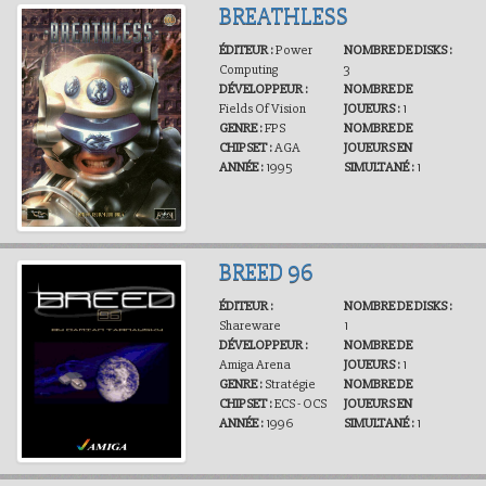
BREATHLESS
ÉDITEUR :
Power
NOMBRE DE DISKS :
Computing
3
DÉVELOPPEUR :
NOMBRE DE
Fields Of Vision
JOUEURS :
1
GENRE :
FPS
NOMBRE DE
CHIPSET :
AGA
JOUEURS EN
ANNÉE :
1995
SIMULTANÉ :
1
BREED 96
ÉDITEUR :
NOMBRE DE DISKS :
Shareware
1
DÉVELOPPEUR :
NOMBRE DE
Amiga Arena
JOUEURS :
1
GENRE :
Stratégie
NOMBRE DE
CHIPSET :
ECS - OCS
JOUEURS EN
ANNÉE :
1996
SIMULTANÉ :
1