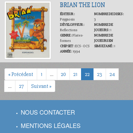
BRIAN THE LION
ÉDITEUR :
NOMBRE DE DISKS :
Psygnosis
3
DÉVELOPPEUR :
NOMBRE DE
Reflections
JOUEURS :
1
GENRE :
Plates-
NOMBRE DE
formes
JOUEURS EN
CHIPSET :
ECS - OCS
SIMULTANÉ :
1
ANNÉE :
1994
« Précédent
1
…
20
21
22
23
24
…
27
Suivant »
NOUS CONTACTER
MENTIONS LÉGALES