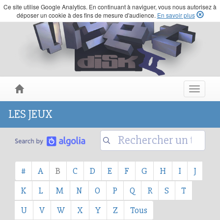
Ce site utilise Google Analytics. En continuant à naviguer, vous nous autorisez à
déposer un cookie à des fins de mesure d'audience.
En savoir plus
Toggle
navigat
LES JEUX
#
A
B
C
D
E
F
G
H
I
J
K
L
M
N
O
P
Q
R
S
T
U
V
W
X
Y
Z
Tous