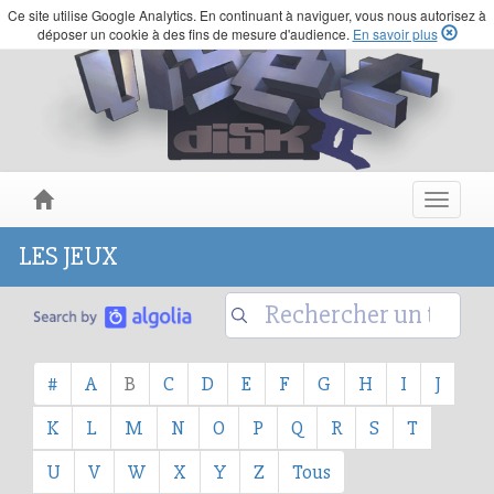
Ce site utilise Google Analytics. En continuant à naviguer, vous nous autorisez à
déposer un cookie à des fins de mesure d'audience.
En savoir plus
Toggle
navigat
LES JEUX
#
A
B
C
D
E
F
G
H
I
J
K
L
M
N
O
P
Q
R
S
T
U
V
W
X
Y
Z
Tous