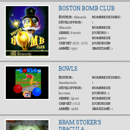
BOSTON BOMB CLUB
ÉDITEUR :
Silmarils
NOMBRE DE DISKS :
DÉVELOPPEUR :
1
Silmarils
NOMBRE DE
GENRE :
Puzzle
JOUEURS :
1
game
NOMBRE DE
CHIPSET :
ECS - OCS
JOUEURS EN
ANNÉE :
1991
SIMULTANÉ :
1
BOWLS
ÉDITEUR :
NOMBRE DE DISKS :
Simulmondo
1
DÉVELOPPEUR :
NOMBRE DE
Inconnu
JOUEURS :
2
GENRE :
Sport
NOMBRE DE
CHIPSET :
OCS
JOUEURS EN
ANNÉE :
1988
SIMULTANÉ :
1
BRAM STOKER'S
DRACULA