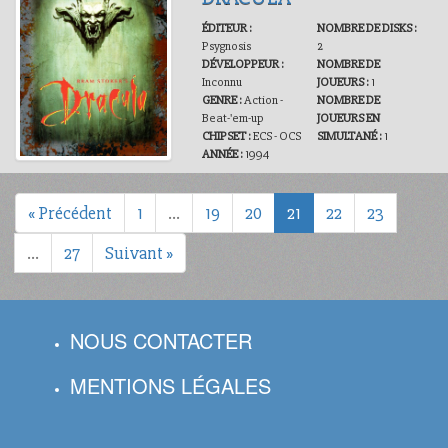
ÉDITEUR :
NOMBRE DE DISKS :
Psygnosis
2
DÉVELOPPEUR :
NOMBRE DE
Inconnu
JOUEURS :
1
GENRE :
Action -
NOMBRE DE
Beat-'em-up
JOUEURS EN
CHIPSET :
ECS - OCS
SIMULTANÉ :
1
ANNÉE :
1994
« Précédent
1
…
19
20
21
22
23
…
27
Suivant »
NOUS CONTACTER
MENTIONS LÉGALES