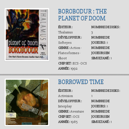
BOROBODUR : THE
PLANET OF DOOM
ÉDITEUR :
NOMBRE DE DISKS :
Thalamus
3
DÉVELOPPEUR :
NOMBRE DE
Softeyes
JOUEURS :
1
GENRE :
Action -
NOMBRE DE
Plates-formes -
JOUEURS EN
Shoot
SIMULTANÉ :
1
CHIPSET :
ECS - OCS
ANNÉE :
1992
BORROWED TIME
ÉDITEUR :
NOMBRE DE DISKS :
Activision
1
DÉVELOPPEUR :
NOMBRE DE
Interplay
JOUEURS :
1
GENRE :
Aventure
NOMBRE DE
CHIPSET :
OCS
JOUEURS EN
ANNÉE :
1985
SIMULTANÉ :
1