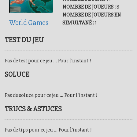
NOMBRE DE JOUEURS :
8
NOMBRE DE JOUEURS EN
World Games
SIMULTANÉ :
1
TEST DU JEU
Pas de test pour ce jeu ... Pour l'instant !
SOLUCE
Pas de soluce pour ce jeu ... Pour l'instant !
TRUCS & ASTUCES
Pas de tips pour ce jeu ... Pour l'instant !