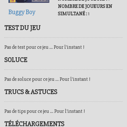
NOMBRE DE JOUEURS EN
Buggy Boy
SIMULTANÉ :
1
TEST DU JEU
Pas de test pour ce jeu ... Pour l'instant !
SOLUCE
Pas de soluce pour ce jeu ... Pour l'instant !
TRUCS & ASTUCES
Pas de tips pour ce jeu ... Pour l'instant !
TÉLÉCHARGEMENTS