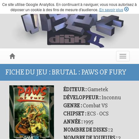
Ce site utilise Google Analytics. En continuant à naviguer, vous nous autorisez à
déposer un cookie à des fins de mesure d'audience.
En savoir plus
Toggle
navigat
FICHE DU JEU : BRUTAL : PAWS OF FURY
ÉDITEUR :
Gametek
DÉVELOPPEUR :
Inconnu
GENRE :
Combat VS
CHIPSET :
ECS - OCS
ANNÉE :
1995
NOMBRE DE DISKS :
2
NOMBRE DE JOUEURS :
2