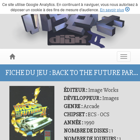
Ce site utilise Google Analytics. En continuant à naviguer, vous nous autorisez à
déposer un cookie à des fins de mesure d'audience.
En savoir plus
Toggle
navigat
FICHE DU JEU : BACK TO THE FUTURE PART II
ÉDITEUR :
Image Works
DÉVELOPPEUR :
Images
GENRE :
Arcade
CHIPSET :
ECS - OCS
ANNÉE :
1990
NOMBRE DE DISKS :
1
NOMBRE DE JOUEURS :
1