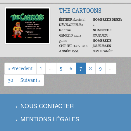
THE CARTOONS
ÉDITEUR :
Loriciel
NOMBRE DE DISKS :
DÉVELOPPEUR :
2
Inconnu
NOMBRE DE
GENRE :
Puzzle
JOUEURS :
1
game
NOMBRE DE
CHIPSET :
ECS - OCS
JOUEURS EN
ANNÉE :
1993
SIMULTANÉ :
1
« Précédent
1
…
5
6
7
8
9
…
30
Suivant »
NOUS CONTACTER
MENTIONS LÉGALES