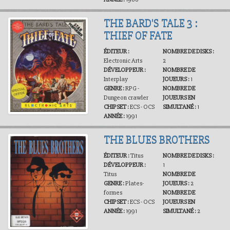
THE BARD'S TALE 3 :
THIEF OF FATE
ÉDITEUR :
NOMBRE DE DISKS :
Electronic Arts
2
DÉVELOPPEUR :
NOMBRE DE
Interplay
JOUEURS :
1
GENRE :
RPG -
NOMBRE DE
Dungeon crawler
JOUEURS EN
CHIPSET :
ECS - OCS
SIMULTANÉ :
1
ANNÉE :
1991
THE BLUES BROTHERS
ÉDITEUR :
Titus
NOMBRE DE DISKS :
DÉVELOPPEUR :
1
Titus
NOMBRE DE
GENRE :
Plates-
JOUEURS :
2
formes
NOMBRE DE
CHIPSET :
ECS - OCS
JOUEURS EN
ANNÉE :
1991
SIMULTANÉ :
2