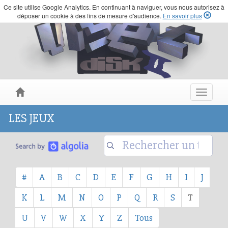
Ce site utilise Google Analytics. En continuant à naviguer, vous nous autorisez à
déposer un cookie à des fins de mesure d'audience.
En savoir plus
Toggle
navigat
LES JEUX
#
A
B
C
D
E
F
G
H
I
J
K
L
M
N
O
P
Q
R
S
T
U
V
W
X
Y
Z
Tous