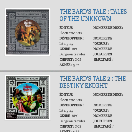
THE BARD'S TALE : TALES
OF THE UNKNOWN
ÉDITEUR :
NOMBRE DE DISKS :
Electronic Arts
1
DÉVELOPPEUR :
NOMBRE DE
Interplay
JOUEURS :
1
GENRE :
RPG -
NOMBRE DE
Dungeon crawler
JOUEURS EN
CHIPSET :
OCS
SIMULTANÉ :
1
ANNÉE :
1987
THE BARD'S TALE 2 : THE
DESTINY KNIGHT
ÉDITEUR :
NOMBRE DE DISKS :
Electronic Arts
1
DÉVELOPPEUR :
NOMBRE DE
Interplay
JOUEURS :
1
GENRE :
RPG -
NOMBRE DE
Dungeon crawler
JOUEURS EN
CHIPSET :
OCS
SIMULTANÉ :
1
ANNÉE :
1988