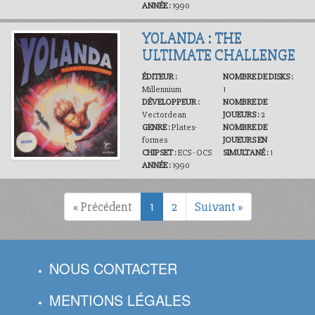
ANNÉE :
1990
YOLANDA : THE
ULTIMATE CHALLENGE
ÉDITEUR :
NOMBRE DE DISKS :
Millennium
1
DÉVELOPPEUR :
NOMBRE DE
Vectordean
JOUEURS :
2
GENRE :
Plates-
NOMBRE DE
formes
JOUEURS EN
CHIPSET :
ECS - OCS
SIMULTANÉ :
1
ANNÉE :
1990
« Précédent
1
2
Suivant »
NOUS CONTACTER
MENTIONS LÉGALES