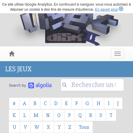
Ce site utilise Google Analytics. En continuant à naviguer, vous nous autorisez à
déposer un cookie à des fins de mesure d'audience.
En savoir plus
Toggle
navigat
LES JEUX
#
A
B
C
D
E
F
G
H
I
J
K
L
M
N
O
P
Q
R
S
T
U
V
W
X
Y
Z
Tous