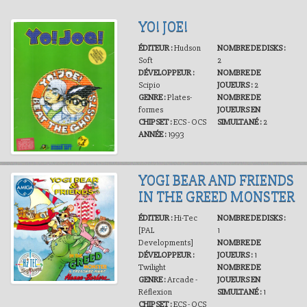
YO! JOE!
ÉDITEUR :
Hudson
NOMBRE DE DISKS :
Soft
2
DÉVELOPPEUR :
NOMBRE DE
Scipio
JOUEURS :
2
GENRE :
Plates-
NOMBRE DE
formes
JOUEURS EN
CHIPSET :
ECS - OCS
SIMULTANÉ :
2
ANNÉE :
1993
YOGI BEAR AND FRIENDS
IN THE GREED MONSTER
ÉDITEUR :
Hi-Tec
NOMBRE DE DISKS :
[PAL
1
Developments]
NOMBRE DE
DÉVELOPPEUR :
JOUEURS :
1
Twilight
NOMBRE DE
GENRE :
Arcade -
JOUEURS EN
Réflexion
SIMULTANÉ :
1
CHIPSET :
ECS - OCS