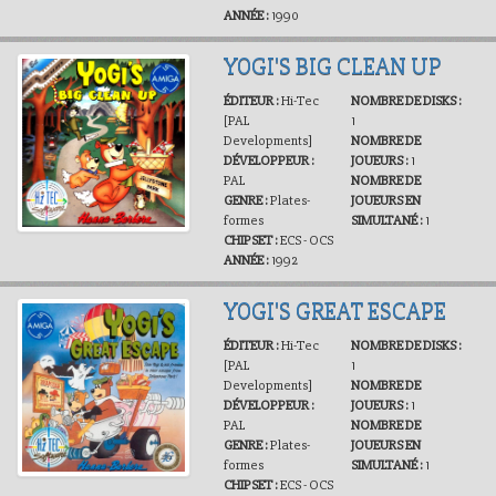
ANNÉE :
1990
YOGI'S BIG CLEAN UP
ÉDITEUR :
Hi-Tec
NOMBRE DE DISKS :
[PAL
1
Developments]
NOMBRE DE
DÉVELOPPEUR :
JOUEURS :
1
PAL
NOMBRE DE
GENRE :
Plates-
JOUEURS EN
formes
SIMULTANÉ :
1
CHIPSET :
ECS - OCS
ANNÉE :
1992
YOGI'S GREAT ESCAPE
ÉDITEUR :
Hi-Tec
NOMBRE DE DISKS :
[PAL
1
Developments]
NOMBRE DE
DÉVELOPPEUR :
JOUEURS :
1
PAL
NOMBRE DE
GENRE :
Plates-
JOUEURS EN
formes
SIMULTANÉ :
1
CHIPSET :
ECS - OCS