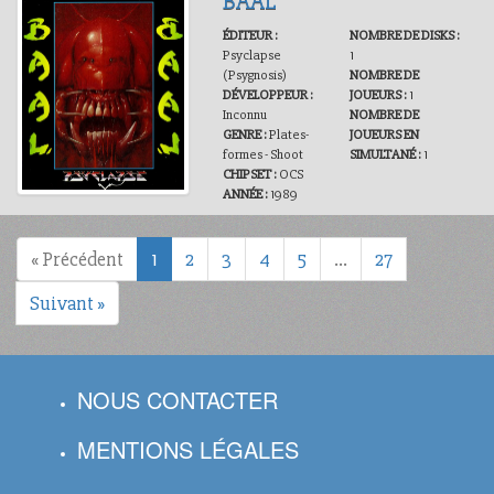
BAAL
ÉDITEUR :
NOMBRE DE DISKS :
Psyclapse
1
(Psygnosis)
NOMBRE DE
DÉVELOPPEUR :
JOUEURS :
1
Inconnu
NOMBRE DE
GENRE :
Plates-
JOUEURS EN
formes - Shoot
SIMULTANÉ :
1
CHIPSET :
OCS
ANNÉE :
1989
« Précédent
1
2
3
4
5
…
27
Suivant »
NOUS CONTACTER
MENTIONS LÉGALES