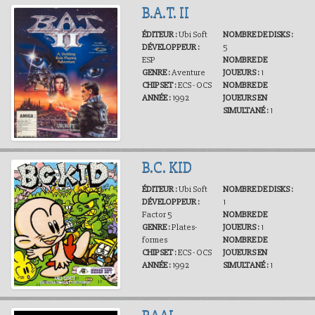
B.A.T. II
ÉDITEUR :
Ubi Soft
NOMBRE DE DISKS :
DÉVELOPPEUR :
5
ESP
NOMBRE DE
GENRE :
Aventure
JOUEURS :
1
CHIPSET :
ECS - OCS
NOMBRE DE
ANNÉE :
1992
JOUEURS EN
SIMULTANÉ :
1
B.C. KID
ÉDITEUR :
Ubi Soft
NOMBRE DE DISKS :
DÉVELOPPEUR :
1
Factor 5
NOMBRE DE
GENRE :
Plates-
JOUEURS :
1
formes
NOMBRE DE
CHIPSET :
ECS - OCS
JOUEURS EN
ANNÉE :
1992
SIMULTANÉ :
1