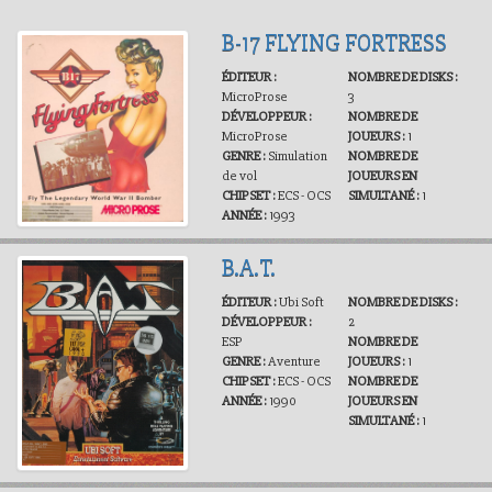
B-17 FLYING FORTRESS
ÉDITEUR :
NOMBRE DE DISKS :
MicroProse
3
DÉVELOPPEUR :
NOMBRE DE
MicroProse
JOUEURS :
1
GENRE :
Simulation
NOMBRE DE
de vol
JOUEURS EN
CHIPSET :
ECS - OCS
SIMULTANÉ :
1
ANNÉE :
1993
B.A.T.
ÉDITEUR :
Ubi Soft
NOMBRE DE DISKS :
DÉVELOPPEUR :
2
ESP
NOMBRE DE
GENRE :
Aventure
JOUEURS :
1
CHIPSET :
ECS - OCS
NOMBRE DE
ANNÉE :
1990
JOUEURS EN
SIMULTANÉ :
1