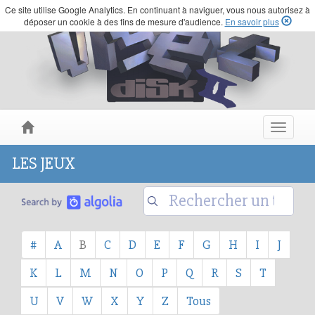
Ce site utilise Google Analytics. En continuant à naviguer, vous nous autorisez à
déposer un cookie à des fins de mesure d'audience.
En savoir plus
Toggle
navigat
LES JEUX
#
A
B
C
D
E
F
G
H
I
J
K
L
M
N
O
P
Q
R
S
T
U
V
W
X
Y
Z
Tous