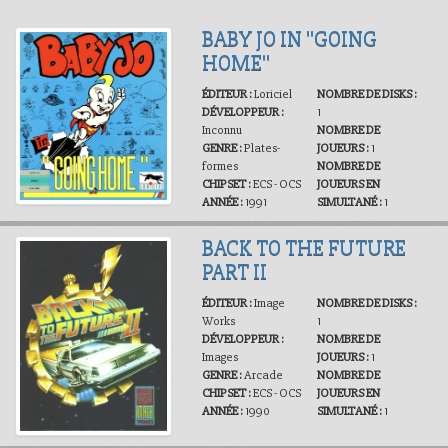
BABY JO IN ''GOING
HOME''
ÉDITEUR :
Loriciel
NOMBRE DE DISKS :
DÉVELOPPEUR :
1
Inconnu
NOMBRE DE
GENRE :
Plates-
JOUEURS :
1
formes
NOMBRE DE
CHIPSET :
ECS - OCS
JOUEURS EN
ANNÉE :
1991
SIMULTANÉ :
1
BACK TO THE FUTURE
PART II
ÉDITEUR :
Image
NOMBRE DE DISKS :
Works
1
DÉVELOPPEUR :
NOMBRE DE
Images
JOUEURS :
1
GENRE :
Arcade
NOMBRE DE
CHIPSET :
ECS - OCS
JOUEURS EN
ANNÉE :
1990
SIMULTANÉ :
1