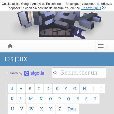
Ce site utilise Google Analytics. En continuant à naviguer, vous nous autorisez à
déposer un cookie à des fins de mesure d'audience.
En savoir plus
Toggle
navigat
LES JEUX
#
A
B
C
D
E
F
G
H
I
J
K
L
M
N
O
P
Q
R
S
T
U
V
W
X
Y
Z
Tous