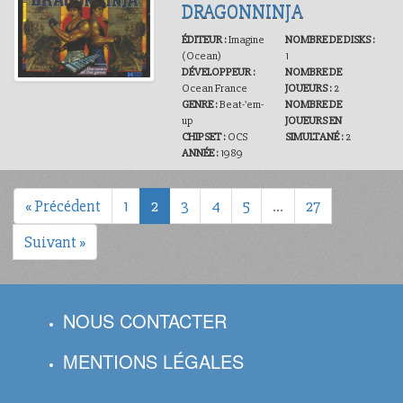
DRAGONNINJA
ÉDITEUR :
Imagine
NOMBRE DE DISKS :
(Ocean)
1
DÉVELOPPEUR :
NOMBRE DE
Ocean France
JOUEURS :
2
GENRE :
Beat-'em-
NOMBRE DE
up
JOUEURS EN
CHIPSET :
OCS
SIMULTANÉ :
2
ANNÉE :
1989
« Précédent
1
2
3
4
5
…
27
Suivant »
NOUS CONTACTER
MENTIONS LÉGALES