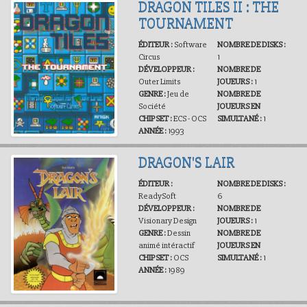
DRAGON TILES II : THE
TOURNAMENT
ÉDITEUR :
Software
NOMBRE DE DISKS :
Circus
1
DÉVELOPPEUR :
NOMBRE DE
Outer Limits
JOUEURS :
1
GENRE :
Jeu de
NOMBRE DE
Société
JOUEURS EN
CHIPSET :
ECS - OCS
SIMULTANÉ :
1
ANNÉE :
1993
DRAGON'S LAIR
ÉDITEUR :
NOMBRE DE DISKS :
ReadySoft
6
DÉVELOPPEUR :
NOMBRE DE
Visionary Design
JOUEURS :
1
GENRE :
Dessin
NOMBRE DE
animé intéractif
JOUEURS EN
CHIPSET :
OCS
SIMULTANÉ :
1
ANNÉE :
1989