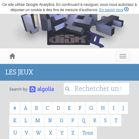
Ce site utilise Google Analytics. En continuant à naviguer, vous nous autorisez à
déposer un cookie à des fins de mesure d'audience.
En savoir plus
Toggle
navigat
LES JEUX
#
A
B
C
D
E
F
G
H
I
J
K
L
M
N
O
P
Q
R
S
T
U
V
W
X
Y
Z
Tous