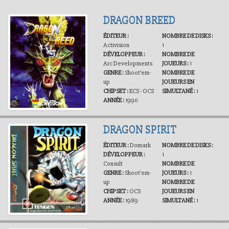
DRAGON BREED
ÉDITEUR :
NOMBRE DE DISKS :
Activision
1
DÉVELOPPEUR :
NOMBRE DE
Arc Developments
JOUEURS :
1
GENRE :
Shoot'em-
NOMBRE DE
up
JOUEURS EN
CHIPSET :
ECS - OCS
SIMULTANÉ :
1
ANNÉE :
1990
DRAGON SPIRIT
ÉDITEUR :
Domark
NOMBRE DE DISKS :
DÉVELOPPEUR :
1
Consult
NOMBRE DE
GENRE :
Shoot'em-
JOUEURS :
1
up
NOMBRE DE
CHIPSET :
OCS
JOUEURS EN
ANNÉE :
1989
SIMULTANÉ :
1