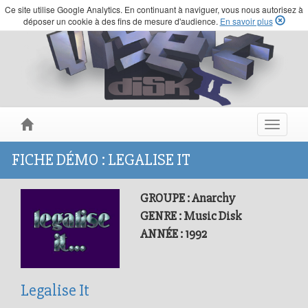
Ce site utilise Google Analytics. En continuant à naviguer, vous nous autorisez à
déposer un cookie à des fins de mesure d'audience.
En savoir plus
Toggle
navigat
FICHE DÉMO : LEGALISE IT
GROUPE :
Anarchy
GENRE :
Music Disk
ANNÉE :
1992
Legalise It