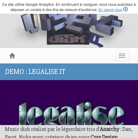
Ce site utilise Google Analytics. En continuant à naviguer, vous nous autorisez à
déposer un cookie à des fins de mesure d'audience.
En savoir plus
Toggle
navigat
DEMO : LEGALISE IT
Music disk réalisé par le légendaire trio d'
Anarchy
: Dan,
Facet, Nuke aussi créateur de jeu pour
Core Design
.