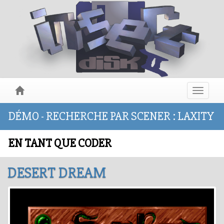
Toggle
navigat
DÉMO - RECHERCHE PAR SCENER : LAXITY
EN TANT QUE CODER
DESERT DREAM