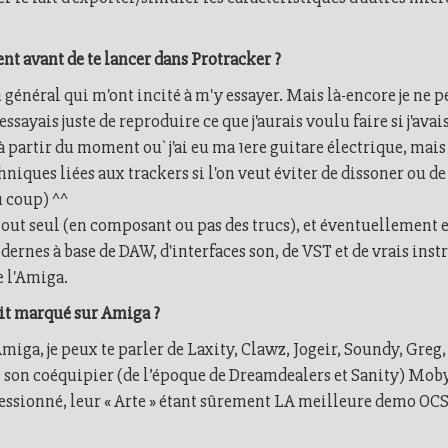
nt avant de te lancer dans Protracker ?
en général qui m'ont incité à m'y essayer. Mais là-encore je ne p
essayais juste de reproduire ce que j'aurais voulu faire si j'avai
 à partir du moment ou` j'ai eu ma 1ere guitare électrique, ma
chniques liées aux trackers si l'on veut éviter de dissoner ou de
u coup) ^^
tout seul (en composant ou pas des trucs), et éventuellement e
odernes à base de DAW, d'interfaces son, de VST et de vrais in
e l'Amiga.
rait marqué sur Amiga ?
ga, je peux te parler de Laxity, Clawz, Jogeir, Soundy, Greg, G
t son coéquipier (de l’époque de Dreamdealers et Sanity) Mo
ssionné, leur « Arte » étant sûrement LA meilleure demo OCS 