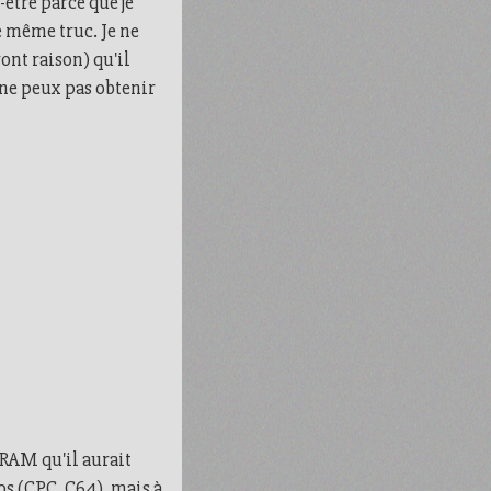
-être parce que je
le même truc. Je ne
ont raison) qu'il
 ne peux pas obtenir
 RAM qu'il aurait
os (CPC, C64), mais à