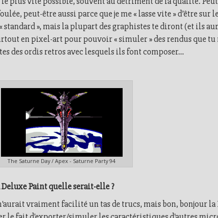
er le plus vite possible, souvent au détriment de la qualité. Peut
lée, peut-être aussi parce que je me « lasse vite » d’être sur 
standard », mais la plupart des graphistes te diront (et ils aur
rtout en pixel-art pour pouvoir « simuler » des rendus que tu
tes des ordis retros avec lesquels ils font composer...
The Saturne Day / Apex - Saturne Party 94
 Deluxe Paint quelle serait-elle ?
urait vraiment facilité un tas de trucs, mais bon, bonjour la
er le fait d'exporter/simuler les caractéristiques d'autres micr