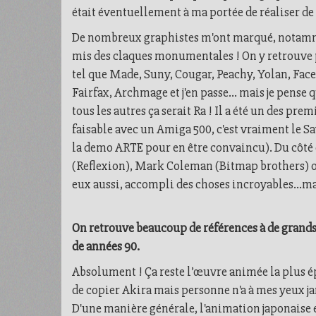
était éventuellement à ma portée de réaliser de 
De nombreux graphistes m'ont marqué, notamm
mis des claques monumentales ! On y retrouve 
tel que Made, Suny, Cougar, Peachy, Yolan, Face
Fairfax, Archmage et j'en passe... mais je pense 
tous les autres ça serait Ra ! Il a été un des prem
faisable avec un Amiga 500, c'est vraiment le Sa
la demo ARTE pour en être convaincu). Du côté
(Reflexion), Mark Coleman (Bitmap brothers) 
eux aussi, accompli des choses incroyables…mais 
On retrouve beaucoup de références à de grands
de années 90.
Absolument ! Ça reste l’œuvre animée la plus ép
de copier Akira mais personne n'a à mes yeux ja
D'une manière générale, l'animation japonaise e