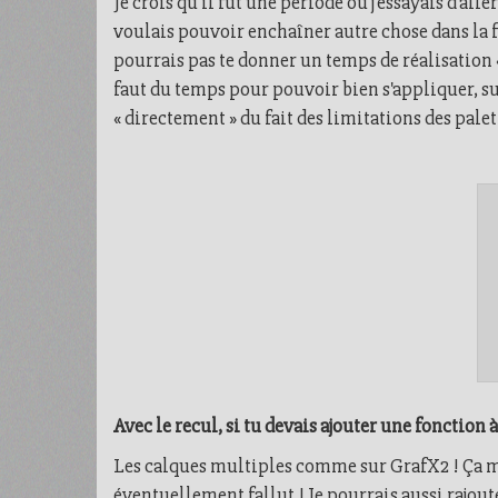
Je crois qu'il fut une période où j'essayais d'all
voulais pouvoir enchaîner autre chose dans la fou
pourrais pas te donner un temps de réalisation « 
faut du temps pour pouvoir bien s'appliquer, su
« directement » du fait des limitations des palet
Avec le recul, si tu devais ajouter une fonction à
Les calques multiples comme sur GrafX2 ! Ça m'a
éventuellement fallut ! Je pourrais aussi rajout