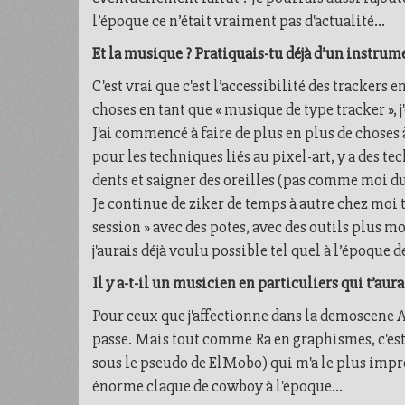
l’époque ce n’était vraiment pas d'actualité...
Et la musique ? Pratiquais-tu déjà d’un instrume
C'est vrai que c'est l’accessibilité des trackers 
choses en tant que « musique de type tracker », j'
J'ai commencé à faire de plus en plus de choses
pour les techniques liés au pixel-art, y a des te
dents et saigner des oreilles (pas comme moi d
Je continue de ziker de temps à autre chez moi 
session » avec des potes, avec des outils plus m
j'aurais déjà voulu possible tel quel à l’époque d
Il y a-t-il un musicien en particuliers qui t’au
Pour ceux que j'affectionne dans la demoscene Ami
passe. Mais tout comme Ra en graphismes, c'es
sous le pseudo de ElMobo) qui m'a le plus impre
énorme claque de cowboy à l'époque...