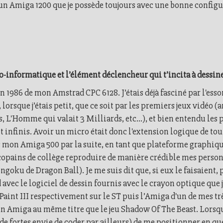
 un Amiga 1200 que je possède toujours avec une bonne configu
o-informatique et l’élément déclencheur qui t’incita à dessin
 1986 de mon Amstrad CPC 6128. J’étais déjà fasciné par l'essor
lorsque j’étais petit, que ce soit par les premiers jeux vidéo (
rs, L'Homme qui valait 3 Milliards, etc...), et bien entendu les 
t infinis. Avoir un micro était donc l'extension logique de tout
 mon Amiga 500 par la suite, en tant que plateforme graphique,
 copains de collège reproduire de manière crédible mes perso
goku de Dragon Ball). Je me suis dit que, si eux le faisaient,
d avec le logiciel de dessin fournis avec le crayon optique que 
Paint III respectivement sur le ST puis l’Amiga d'un de mes tr
un Amiga au même titre que le jeu Shadow Of The Beast. Lorsque
e fortes envie de coder par ailleurs) de me positionner en que