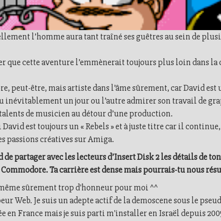
ellement l’homme aura tant traîné ses guêtres au sein de plus
er que cette aventure l’emmènerait toujours plus loin dans la 
re, peut-être, mais artiste dans l’âme sûrement, car David est 
u inévitablement un jour ou l’autre admirer son travail de gr
 talents de musicien au détour d’une production.
David est toujours un « Rebels » et à juste titre car il continu
ses passions créatives sur Amiga.
de partager avec les lecteurs d’Insert Disk 2 les détails de to
Commodore. Ta carrière est dense mais pourrais-tu nous rés
est même sûrement trop d'honneur pour moi ^^
oppeur Web. Je suis un adepte actif de la demoscene sous le ps
 en France mais je suis parti m'installer en Israël depuis 2005