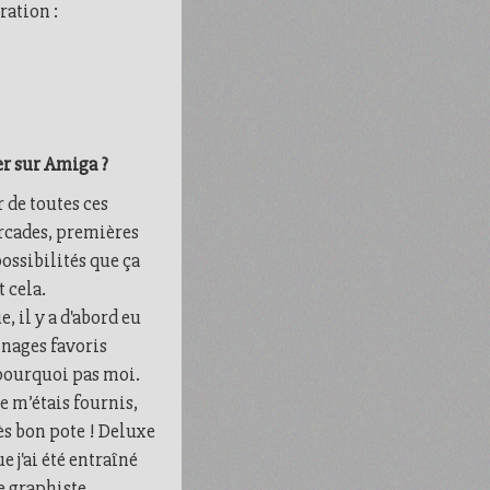
ration :
er sur Amiga ?
 de toutes ces
arcades, premières
possibilités que ça
 cela.
 il y a d'abord eu
nnages favoris
 pourquoi pas moi.
je m’étais fournis,
ès bon pote ! Deluxe
 j'ai été entraîné
 graphiste...