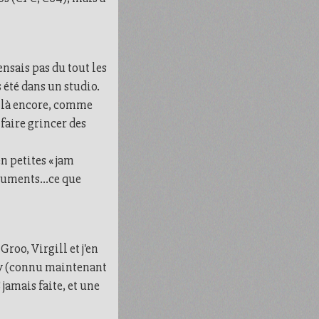
ensais pas du tout les
s été dans un studio.
is là encore, comme
 faire grincer des
n petites « jam
struments…ce que
roo, Virgill et j'en
by (connu maintenant
jamais faite, et une