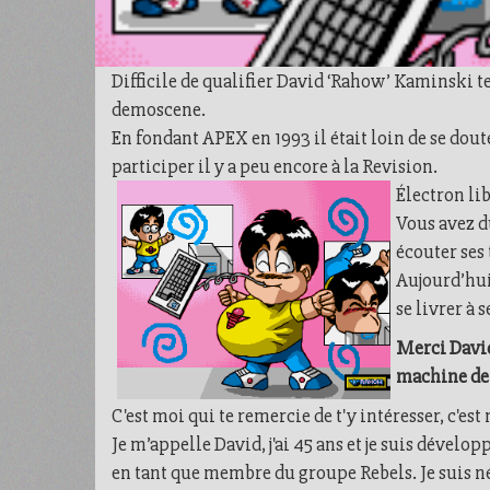
Difficile de qualifier David ‘Rahow’ Kaminski t
demoscene.
En fondant APEX en 1993 il était loin de se dout
participer il y a peu encore à la Revision.
Électron lib
Vous avez d
écouter ses
Aujourd’hui 
se livrer à 
Merci David 
machine de 
C'est moi qui te remercie de t'y intéresser, c'
Je m’appelle David, j'ai 45 ans et je suis dével
en tant que membre du groupe Rebels. Je suis née