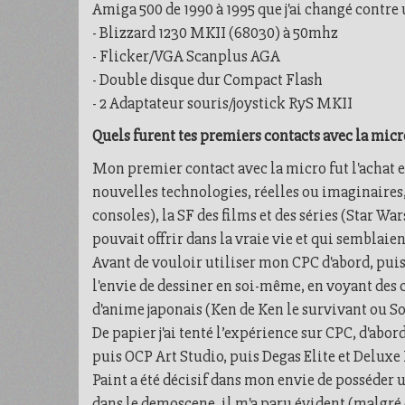
Amiga 500 de 1990 à 1995 que j'ai changé contre
- Blizzard 1230 MKII (68030) à 50mhz
- Flicker/VGA Scanplus AGA
- Double disque dur Compact Flash
- 2 Adaptateur souris/joystick RyS MKII
Quels furent tes premiers contacts avec la micr
Mon premier contact avec la micro fut l'achat en
nouvelles technologies, réelles ou imaginaires, 
consoles), la SF des films et des séries (Star Wa
pouvait offrir dans la vraie vie et qui semblaien
Avant de vouloir utiliser mon CPC d'abord, puis
l'envie de dessiner en soi-même, en voyant des
d'anime japonais (Ken de Ken le survivant ou Son
De papier j'ai tenté l’expérience sur CPC, d'abor
puis OCP Art Studio, puis Degas Elite et Deluxe 
Paint a été décisif dans mon envie de posséder 
dans le demoscene, il m'a paru évident (malgré d