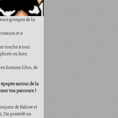
ieurs groupes de la
création et à
un touche à tout.
aphiste ou bien
e, en homme libre, de
n épopée autour de la
umer ton parcours ?
eudonyme de Rahow et
. J'ai possédé un