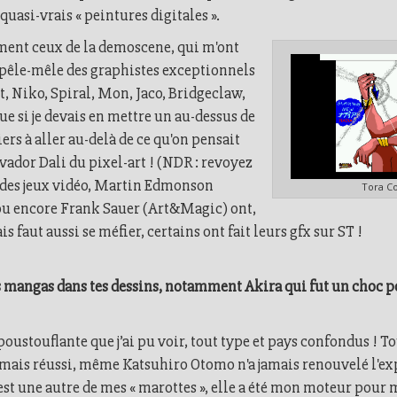
quasi-vrais « peintures digitales ».
ent ceux de la demoscene, qui m'ont
pêle-mêle des graphistes exceptionnels
t, Niko, Spiral, Mon, Jaco, Bridgeclaw,
que si je devais en mettre un au-dessus de
iers à aller au-delà de ce qu'on pensait
vador Dali du pixel-art ! (NDR : revoyez
 des jeux vidéo, Martin Edmonson
Tora Co
ou encore Frank Sauer (Art&Magic) ont,
faut aussi se méfier, certains ont fait leurs gfx sur ST !
 mangas dans tes dessins, notamment Akira qui fut un choc pou
oustouflante que j’ai pu voir, tout type et pays confondus ! T
mais réussi, même Katsuhiro Otomo n'a jamais renouvelé l'exp
st une autre de mes « marottes », elle a été mon moteur pour 