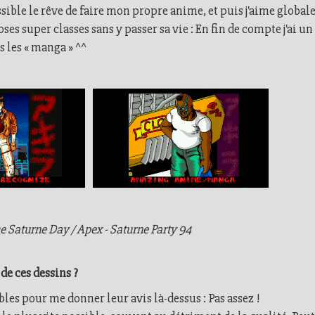
ible le rêve de faire mon propre anime, et puis j'aime global
oses super classes sans y passer sa vie : En fin de compte j'ai u
s les « manga » ^^
e Saturne Day / Apex - Saturne Party 94
e ces dessins ?
les pour me donner leur avis là-dessus : Pas assez !