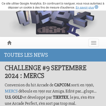
Ce site utilise Google Analytics. En continuant à naviguer, vous nous autorisez à
déposer un cookie à des fins de mesure d'audience.
En savoir plus
Toggle
navigat
TOUTES LES NEWS
CHALLENGE #9 SEPTEMBRE
2024 : MERCS
Conversion du hit Arcade de
CAPCOM
sorti en 1990,
MERCS
déboule en 1991 sur Amiga. Edité par...glups...
U.S. GOLD
et développé par
TIERTEX
, le jeu, s'en être
une Arcade Perfect, s'en sort pas trop mal.