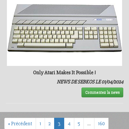
Only Atari Makes It Possible !
NEWS DE SEBKOS LE 01/04/2024
Commentez la news
« Précédent
1
2
3
4
5
…
160