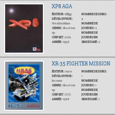
XP8 AGA
ÉDITEUR :
Effigy
NOMBRE DE DISKS :
DÉVELOPPEUR :
4
WeatherMine
NOMBRE DE
GENRE :
Shoot'em-
JOUEURS :
2
up
NOMBRE DE
CHIPSET :
AGA
JOUEURS EN
ANNÉE :
1996
SIMULTANÉ :
2
XR-35 FIGHTER MISSION
ÉDITEUR :
Anco
NOMBRE DE DISKS :
DÉVELOPPEUR :
1
Inconnu
NOMBRE DE
GENRE :
Shoot'em-
JOUEURS :
1
up
NOMBRE DE
CHIPSET :
OCS
JOUEURS EN
ANNÉE :
1988
SIMULTANÉ :
1