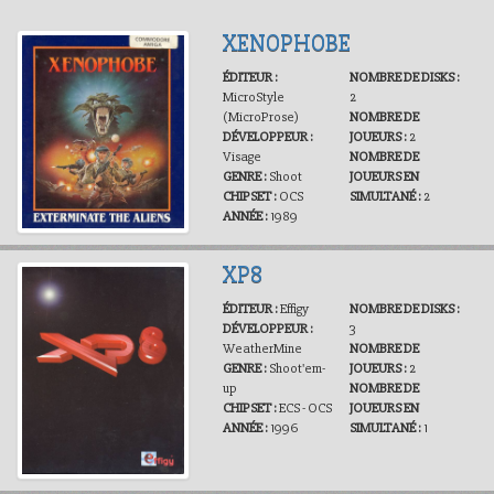
XENOPHOBE
ÉDITEUR :
NOMBRE DE DISKS :
MicroStyle
2
(MicroProse)
NOMBRE DE
DÉVELOPPEUR :
JOUEURS :
2
Visage
NOMBRE DE
GENRE :
Shoot
JOUEURS EN
CHIPSET :
OCS
SIMULTANÉ :
2
ANNÉE :
1989
XP8
ÉDITEUR :
Effigy
NOMBRE DE DISKS :
DÉVELOPPEUR :
3
WeatherMine
NOMBRE DE
GENRE :
Shoot'em-
JOUEURS :
2
up
NOMBRE DE
CHIPSET :
ECS - OCS
JOUEURS EN
ANNÉE :
1996
SIMULTANÉ :
1