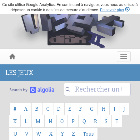
Ce site utilise Google Analytics. En continuant à naviguer, vous nous autorisez à
déposer un cookie à des fins de mesure d'audience.
En savoir plus
Toggle
navigat
LES JEUX
#
A
B
C
D
E
F
G
H
I
J
K
L
M
N
O
P
Q
R
S
T
U
V
W
X
Y
Z
Tous