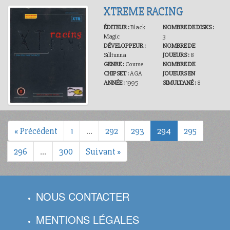
XTREME RACING
ÉDITEUR :
Black
NOMBRE DE DISKS :
Magic
3
DÉVELOPPEUR :
NOMBRE DE
Silltunna
JOUEURS :
8
GENRE :
Course
NOMBRE DE
CHIPSET :
AGA
JOUEURS EN
ANNÉE :
1995
SIMULTANÉ :
8
« Précédent
1
…
292
293
294
295
296
…
300
Suivant »
NOUS CONTACTER
MENTIONS LÉGALES